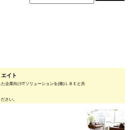
リエイト
した企業向けITソリューションを(株)ＬＢＥと共
ください。